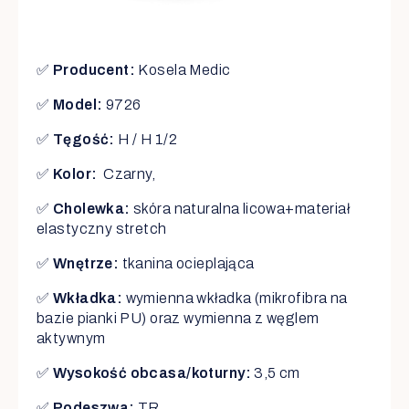
✅
Producent:
Kosela Medic
✅
Model:
9726
✅
Tęgość:
H / H 1/2
✅
Kolor:
Czarny,
✅
Cholewka:
skóra naturalna licowa+materiał
elastyczny stretch
✅
Wnętrze:
tkanina ocieplająca
✅
Wkładka:
wymienna wkładka (mikrofibra na
bazie pianki PU) oraz wymienna z węglem
aktywnym
✅
Wysokość obcasa/koturny:
3,5 cm
✅
Podeszwa:
TR