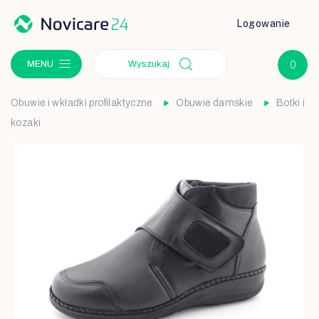
Logowanie
MENU
Wyszukaj
Obuwie i wkładki profilaktyczne
Obuwie damskie
Botki i
kozaki